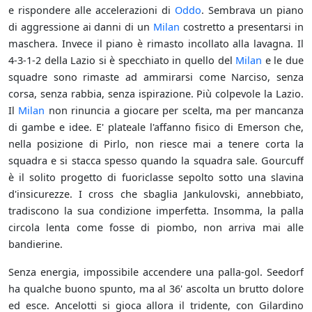
e rispondere alle accelerazioni di
Oddo
. Sembrava un piano
di aggressione ai danni di un
Milan
costretto a presentarsi in
maschera. Invece il piano è rimasto incollato alla lavagna. Il
4-3-1-2 della Lazio si è specchiato in quello del
Milan
e le due
squadre sono rimaste ad ammirarsi come Narciso, senza
corsa, senza rabbia, senza ispirazione. Più colpevole la Lazio.
Il
Milan
non rinuncia a giocare per scelta, ma per mancanza
di gambe e idee. E' plateale l'affanno fisico di Emerson che,
nella posizione di Pirlo, non riesce mai a tenere corta la
squadra e si stacca spesso quando la squadra sale. Gourcuff
è il solito progetto di fuoriclasse sepolto sotto una slavina
d'insicurezze. I cross che sbaglia Jankulovski, annebbiato,
tradiscono la sua condizione imperfetta. Insomma, la palla
circola lenta come fosse di piombo, non arriva mai alle
bandierine.
Senza energia, impossibile accendere una palla-gol. Seedorf
ha qualche buono spunto, ma al 36' ascolta un brutto dolore
ed esce. Ancelotti si gioca allora il tridente, con Gilardino