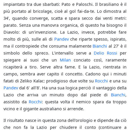
impiantato tra due sbarbati: Pato e Paloschi. Il brasiliano è il
più portato al bricolage, cioè al gol fai-da-te. Lo dimostra al
34', quando converge, scatta e spara secco dai venti metri:
parato. Senza una manovra organica, di questo ha bisogno il
Diavolo: di un'invenzione. La Lazio, invece, potrebbe fare
molto di più, sulle ali di
Pandev
che riparte spesso, ispirato,
ma il contropiede che consuma malamente
Bianchi
al 27' è il
simbolo dello spreco. L'intervallo serve a
Delio Rossi
per
spiegare ai suoi che un
Milan
conciato così, raramente
ricapiterà a tiro. Serve altra fame. E la Lazio, rientrata in
campo, sembra aver capito il concetto. Cadono qui i minuti
fatati di Zeliko Kalac: prodigioso due volte su
Rocchi
e una su
Pandev
dal 6' all'8'. Ha una sua logica perciò il vantaggio della
Lazio che arriva un minuto dopo dal piede di
Bianchi
,
assistito da
Rocchi
: questa volta il nemico spara da troppo
vicino e il gigante australiano si arrende.
Il risultato nasce in questa zona dell'orologio e dipende da ciò
che non fa la Lazio per chiudere il conto (continuare a