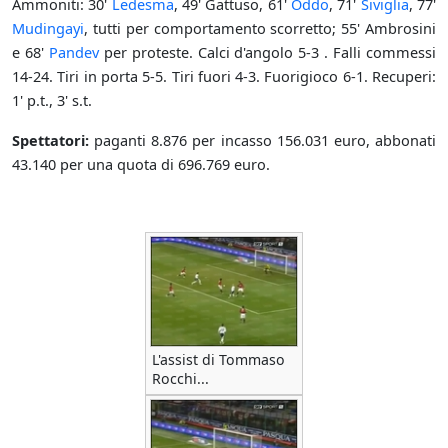
Ammoniti: 30'
Ledesma
, 49' Gattuso, 61'
Oddo
, 71'
Siviglia
, 77'
Mudingayi
, tutti per comportamento scorretto; 55' Ambrosini
e 68'
Pandev
per proteste. Calci d'angolo 5-3 . Falli commessi
14-24. Tiri in porta 5-5. Tiri fuori 4-3. Fuorigioco 6-1. Recuperi:
1' p.t., 3' s.t.
Spettatori:
paganti 8.876 per incasso 156.031 euro, abbonati
43.140 per una quota di 696.769 euro.
L'assist di Tommaso
Rocchi...