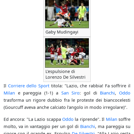
Gaby Mudingayi
L'espulsione di
Lorenzo De Silvestri
Il
Corriere dello Sport
titola: "Lazio, che rabbia! Fa soffrire il
Milan
e pareggia (1-1) a
San Siro
: gol di
Bianchi
,
Oddo
trasforma un rigore dubbio fra le proteste dei biancocelesti
(Gourcuff aveva anche calciato l'angolo in modo irregolare)".
Ed ancora: "La Lazio scappa
Oddo
la riprende". Il
Milan
soffre
molto, va in vantaggio per un gol di
Bianchi
, ma pareggia su
rigore con il grande ex. Espulso
De Silvestri
. "Alla Lazio resta