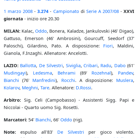
1 marzo
2008
-
3.274
-
Campionato
di
Serie A
2007/08
-
XXVI
giornata
- inizio ore 20.30
MILAN:
Kalac,
Oddo
, Bonera, Kaladze, Jankulovski (46' Digao),
Gattuso, Emerson (46' Ambrosini), Gourcuff, Seedorf (37'
Paloschi), Gilardino, Pato. A disposizione:
Fiori
, Maldini,
Gianola, F.Inzaghi. Allenatore: Ancelotti.
LAZIO:
Ballotta
,
De Silvestri
,
Siviglia
,
Cribari
,
Radu
,
Dabo
(61'
Mudingayi
),
Ledesma
,
Behrami
(89'
Rozehnal
),
Pandev
,
Bianchi
(76'
Manfredini
),
Rocchi
. A disposizione:
Muslera
,
Kolarov
,
Meghni
,
Tare
. Allenatore:
D.Rossi
.
Arbitro:
Sig. Celi (Campobasso) - Assistenti Sigg. Papi e
Niccolai - Quarto uomo Sig. Rosetti.
Marcatori:
54'
Bianchi
, 66'
Oddo
(rig).
Note:
espulso all'83'
De Silvestri
per gioco violento.