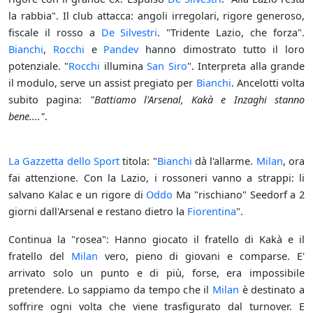
la rabbia". Il club attacca: angoli irregolari, rigore generoso,
fiscale il rosso a
De Silvestri
. "Tridente Lazio, che forza".
Bianchi
,
Rocchi
e
Pandev
hanno dimostrato tutto il loro
potenziale. "
Rocchi
illumina
San Siro
". Interpreta alla grande
il modulo, serve un assist pregiato per
Bianchi
. Ancelotti volta
subito pagina:
"Battiamo l'Arsenal, Kakà e Inzaghi stanno
bene...."
.
La Gazzetta dello Sport
titola: "
Bianchi
dà l'allarme.
Milan
, ora
fai attenzione. Con la Lazio, i rossoneri vanno a strappi: li
salvano Kalac e un rigore di
Oddo
Ma "rischiano" Seedorf a 2
giorni dall'Arsenal e restano dietro la
Fiorentina
".
Continua la "rosea": Hanno giocato il fratello di Kakà e il
fratello del
Milan
vero, pieno di giovani e comparse. E'
arrivato solo un punto e di più, forse, era impossibile
pretendere. Lo sappiamo da tempo che il
Milan
è destinato a
soffrire ogni volta che viene trasfigurato dal turnover. E