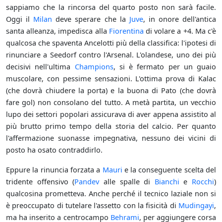
sappiamo che la rincorsa del quarto posto non sarà facile.
Oggi il
Milan
deve sperare che la
Juve
, in onore dell'antica
santa alleanza, impedisca alla
Fiorentina
di volare a +4. Ma c'è
qualcosa che spaventa Ancelotti più della classifica: l'ipotesi di
rinunciare a Seedorf contro l'Arsenal. L'olandese, uno dei più
decisivi nell'ultima
Champions
, si è fermato per un guaio
muscolare, con pessime sensazioni. L'ottima prova di Kalac
(che dovrà chiudere la porta) e la buona di Pato (che dovrà
fare gol) non consolano del tutto. A metà partita, un vecchio
lupo dei settori popolari assicurava di aver appena assistito al
più brutto primo tempo della storia del calcio. Per quanto
l'affermazione suonasse impegnativa, nessuno dei vicini di
posto ha osato contraddirlo.
Eppure la rinuncia forzata a
Mauri
e la conseguente scelta del
tridente offensivo (
Pandev
alle spalle di
Bianchi
e
Rocchi
)
qualcosina prometteva. Anche perché il tecnico laziale non si
è preoccupato di tutelare l'assetto con la fisicità di
Mudingayi
,
ma ha inserito a centrocampo
Behrami
, per aggiungere corsa