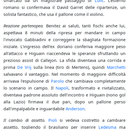
smarcato da un magistrale passaggio di
Lulic
. L'esterno
romano si confermava il David Garret delle ripartenze, un
solista fantastico, che usa il pallone come il violino.
Reazione partenopea.
Benitez ai saluti, tanti fischi anche lui,
aspettava 8 minuti della ripresa per mandare in campo
l'invocato Gabbiadini e correggere la sbagliata formazione
iniziale. L'ingresso dell'ex doriano conferiva maggiore peso
all'attacco e Higuain riaccendeva le speranze sfruttando un
prezioso assist di Callejon. La sfida diventava una corrida e
prima
De Vrij
sulla linea (tiro di Mertens), quindi
Marchetti
salvavano il vantaggio. Nel momento di maggiore difficoltà
arrivava l'espulsione di
Parolo
che cambiava completamente
lo scenario in campo. Il
Napoli
, trasformato e rivitalizzato,
diventava padrone assoluto dell'incontro e Higuain (nono gol
alla Lazio) firmava il due pari, dopo un pallone perso
dall'impalpabile e inguardabile
Anderson
.
Il cambio di assetto.
Pioli
si vedeva costretto a cambiare
assetto, togliendo il brasiliano per inserire
Ledesma
ma