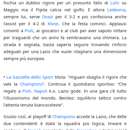
fischia un dubbio rigore per un presunto fallo di
Lulic
su
Maggio ma il Pipita calcia nel golfo. E allora
Ledesma
,
sempre lui, serve
Onazi
per il 3-2 e poi confeziona anche
l'assist per il 4-2 di
Klose
. Che la festa cominci. Applausi
convinti a
Pioli
, ai giocatori e al club per aver saputo lottare
per traguardi che un anno fa sembravano una chimera. La
strada è segnata, basta saperla seguire trovando rinforzi
adeguati per una Lazio che vuole ritagliarsi una dimensione
sempre più europea.
•
La Gazzetta dello Sport
titola: "Higuain sbaglia il rigore che
vale la
Champions
”. Continua il quotidiano sportivo: “Che
regalo a
Pioli
.
Napoli
k.o. Lazio gode. In una gara c'è tutto
l'illusionismo del mondo. Benitez: squilibrio tattico contro
l'attenta tenuta biancoceleste".
Giusto così, al playoff di
Champions
accede la Lazio, che delle
due contendenti è stata la squadra più logica, lineare e