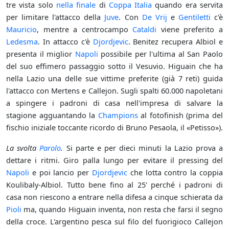
tre vista solo
nella finale
di
Coppa Italia
quando era servita
per limitare l'attacco della
Juve
. Con
De Vrij
e
Gentiletti
c'è
Mauricio
, mentre a centrocampo
Cataldi
viene preferito a
Ledesma
. In attacco c'è
Djordjevic
. Benitez recupera Albiol e
presenta il miglior
Napoli
possibile per l'ultima al San Paolo
del suo effimero passaggio sotto il Vesuvio. Higuain che ha
nella Lazio una delle sue vittime preferite (già 7 reti) guida
l'attacco con Mertens e Callejon. Sugli spalti 60.000 napoletani
a spingere i padroni di casa nell'impresa di salvare la
stagione agguantando la
Champions
al fotofinish (prima del
fischio iniziale toccante ricordo di Bruno Pesaola, il «Petisso»).
La svolta
Parolo
.
Si parte e per dieci minuti la Lazio prova a
dettare i ritmi. Giro palla lungo per evitare il pressing del
Napoli
e poi lancio per
Djordjevic
che lotta contro la coppia
Koulibaly-Albiol. Tutto bene fino al 25' perché i padroni di
casa non riescono a entrare nella difesa a cinque schierata da
Pioli
ma, quando Higuain inventa, non resta che farsi il segno
della croce. L'argentino pesca sul filo del fuorigioco Callejon