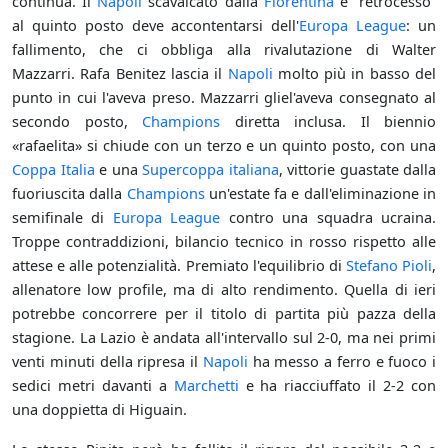
continua. Il
Napoli
scavalcato dalla
Fiorentina
e “retrocesso”
al quinto posto deve accontentarsi dell'
Europa League
: un
fallimento, che ci obbliga alla rivalutazione di Walter
Mazzarri. Rafa Benitez lascia il
Napoli
molto più in basso del
punto in cui l'aveva preso. Mazzarri gliel'aveva consegnato al
secondo posto,
Champions
diretta inclusa. Il biennio
«rafaelita» si chiude con un terzo e un quinto posto, con una
Coppa Italia
e una
Supercoppa italiana
, vittorie guastate dalla
fuoriuscita dalla
Champions
un'estate fa e dall'eliminazione in
semifinale di
Europa League
contro una squadra ucraina.
Troppe contraddizioni, bilancio tecnico in rosso rispetto alle
attese e alle potenzialità. Premiato l'equilibrio di
Stefano Pioli
,
allenatore low profile, ma di alto rendimento. Quella di ieri
potrebbe concorrere per il titolo di partita più pazza della
stagione. La Lazio è andata all'intervallo sul 2-0, ma nei primi
venti minuti della ripresa il
Napoli
ha messo a ferro e fuoco i
sedici metri davanti a
Marchetti
e ha riacciuffato il 2-2 con
una doppietta di Higuain.