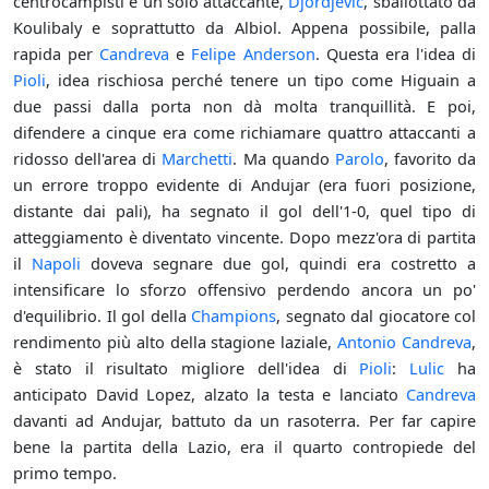
centrocampisti e un solo attaccante,
Djordjevic
, sballottato da
Koulibaly e soprattutto da Albiol. Appena possibile, palla
rapida per
Candreva
e
Felipe Anderson
. Questa era l'idea di
Pioli
, idea rischiosa perché tenere un tipo come Higuain a
due passi dalla porta non dà molta tranquillità. E poi,
difendere a cinque era come richiamare quattro attaccanti a
ridosso dell'area di
Marchetti
. Ma quando
Parolo
, favorito da
un errore troppo evidente di Andujar (era fuori posizione,
distante dai pali), ha segnato il gol dell'1-0, quel tipo di
atteggiamento è diventato vincente. Dopo mezz'ora di partita
il
Napoli
doveva segnare due gol, quindi era costretto a
intensificare lo sforzo offensivo perdendo ancora un po'
d'equilibrio. Il gol della
Champions
, segnato dal giocatore col
rendimento più alto della stagione laziale,
Antonio Candreva
,
è stato il risultato migliore dell'idea di
Pioli
:
Lulic
ha
anticipato David Lopez, alzato la testa e lanciato
Candreva
davanti ad Andujar, battuto da un rasoterra. Per far capire
bene la partita della Lazio, era il quarto contropiede del
primo tempo.