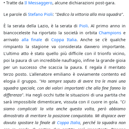
• Tratte da
Il Messaggero
, alcune dichiarazioni post-gara.
Le parole di
Stefano Pioli
:
"Dedico la vittoria alla mia squadra"
.
È la serata della Lazio, è la serata di
Pioli
. Al primo anno in
biancoceleste ha riportato la società in orbita
Champions
e
arrivato
alla finale
di
Coppa Italia
. Anche se c'è qualche
rimpianto la stagione va considerata davvero importante.
L'ultimo atto è stato quello più difficile con il trionfo vicino,
poi la paura di un incredibile naufragio, infine la grande gioia
per un successo che scaccia la paura. E regala il meritato
terzo posto. L'allenatore emiliano è ovviamente contento ed
elogia il gruppo.
"Ho sempre saputo di avere tra le mani una
squadra speciale, con dei valori importanti che alla fine fanno la
differenza"
. Ha negli occhi tutte le situazioni di una partita che
sarà impossibile dimenticare, vissuta con il cuore in gola.
"Ci
siamo complicati la vita anche questa volta, però abbiamo
dimostrato di meritare la posizione conquistata. Mi dispiace aver
dovuto spostare la finale di
Coppa Italia
, perché la squadra non