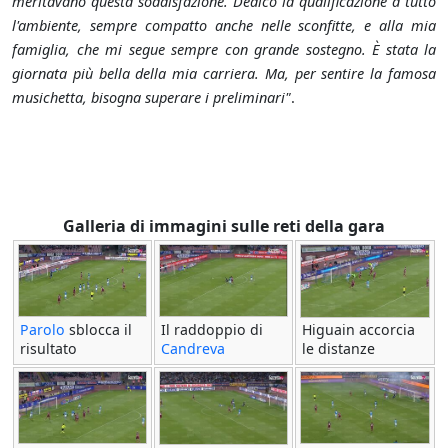
meritavano questa soddisfazione. Dedico la qualificazione a tutto
l'ambiente, sempre compatto anche nelle sconfitte, e alla mia
famiglia, che mi segue sempre con grande sostegno. È stata la
giornata più bella della mia carriera. Ma, per sentire la famosa
musichetta, bisogna superare i preliminari"
.
Galleria di immagini sulle reti della gara
Parolo
sblocca il
Il raddoppio di
Higuain accorcia
risultato
Candreva
le distanze