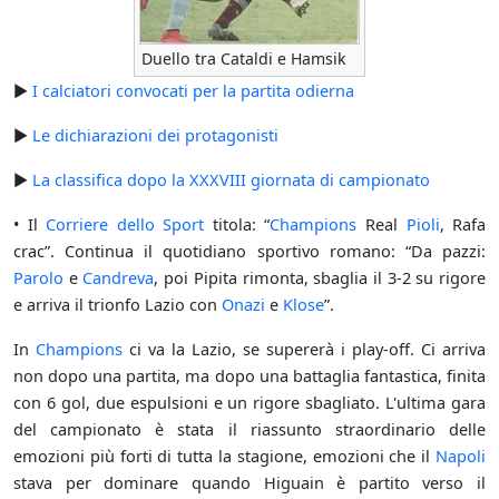
Duello tra Cataldi e Hamsik
►
I calciatori convocati per la partita odierna
►
Le dichiarazioni dei protagonisti
►
La classifica dopo la XXXVIII giornata di campionato
• Il
Corriere dello Sport
titola: “
Champions
Real
Pioli
, Rafa
crac”. Continua il quotidiano sportivo romano: “Da pazzi:
Parolo
e
Candreva
, poi Pipita rimonta, sbaglia il 3-2 su rigore
e arriva il trionfo Lazio con
Onazi
e
Klose
”.
In
Champions
ci va la Lazio, se supererà i play-off. Ci arriva
non dopo una partita, ma dopo una battaglia fantastica, finita
con 6 gol, due espulsioni e un rigore sbagliato. L'ultima gara
del campionato è stata il riassunto straordinario delle
emozioni più forti di tutta la stagione, emozioni che il
Napoli
stava per dominare quando Higuain è partito verso il