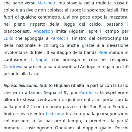
che parte verso
Marchetti
ma stavolta nella roulette russa il
colpo è a salve e non colpisce al cuore le speranze laziali. Tiro
fuori di qualche centimetro. E allora poco dopo la mezz'ora,
nel pieno rispetto della legge del calcio, passano i
biancocelesti.
Anderson
imita Higuain, apre il campo per
Lulic
che appoggia a
Parolo
: il sinistro del centrocampista
della nazionale è chirurgico anche grazie alla deviazione
involontaria di Inler. Il vantaggio della banda
Pioli
manda in
confusione il
Napoli
che annaspa e così nel recupero
Candreva
si presenta solo davanti ad Andujar e regala un 2-0
pesante alla Lazio.
Ripresa bellissima.
Subito Higuain ribalta la partita con la Lazio
che va in affanno. Segna al 9', poi
Parolo
si fa espellere e
allora lo stesso centravanti argentino entra in porta con la
palla per il 2-2 con un boato pazzesco del San Paolo. Sembra
finita e invece entra
Ledesma
bravo a guadagnarsi punizioni
col mestiere, a far passare il tempo, a prendersi la parità
numerica costringendo Ghoulam al doppio giallo. Rocchi