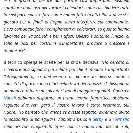
era in grado di gestire due partite così importanti. Bisogna
cambiare qualcosa nel varare i calendari e non racchiudere tutto
in così poco spazio, fare come hanno fatto in altri Paesi dove si è
giocato per le finali di Coppa senza interferire sul campionato.
Devo comunque fare i complimenti ai calciatori, so quanto hanno
lavorato per la società e per i tifosi. Questo è soltanto l'inizio, ci
sono le basi per costruire d'importante, provare a crescere e
migliorare"
.
Il tecnico spiega le scelte per la sfida decisiva.
"Ho cercato di
schierare una squadra più solida, più che il modulo è importante
l'atteggiamento, ci abitueremo a giocare in diversi modi, i
concetti di gioco sono chiari nella testa dei ragazzi: c'è bisogno di
un numero minore di calciatori ma di maggiore qualità. Contro il
Napoli
abbiamo disputato un primo tempo fantastico, abbiamo
regalato due reti, però il nostro lavoro è stato premiato. Sul
rigore? Ho pensato che, anche se avesse segnato, avremmo avuto
la possibilità di pareggiare. Abbiamo perso il
derby
e a
Formello
sono arrivati cinquemila tifosi, non ci hanno mai lasciati soli,