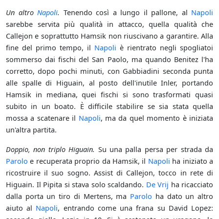
Un altro
Napoli
.
Tenendo così a lungo il pallone, al
Napoli
sarebbe servita più qualità in attacco, quella qualità che
Callejon e soprattutto Hamsik non riuscivano a garantire. Alla
fine del primo tempo, il
Napoli
è rientrato negli spogliatoi
sommerso dai fischi del San Paolo, ma quando Benitez l'ha
corretto, dopo pochi minuti, con Gabbiadini seconda punta
alle spalle di Higuain, al posto dell'inutile Inler, portando
Hamsik in mediana, quei fischi si sono trasformati quasi
subito in un boato. È difficile stabilire se sia stata quella
mossa a scatenare il
Napoli
, ma da quel momento è iniziata
un'altra partita.
Doppio, non triplo Higuain.
Su una palla persa per strada da
Parolo
e recuperata proprio da Hamsik, il
Napoli
ha iniziato a
ricostruire il suo sogno. Assist di Callejon, tocco in rete di
Higuain. Il Pipita si stava solo scaldando.
De Vrij
ha ricacciato
dalla porta un tiro di Mertens, ma
Parolo
ha dato un altro
aiuto al
Napoli
, entrando come una frana su David Lopez: