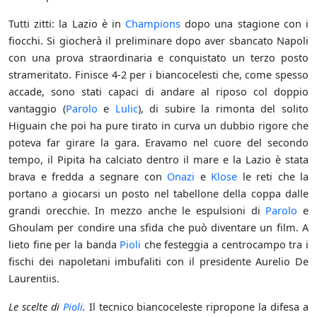
Tutti zitti: la Lazio è in
Champions
dopo una stagione con i
fiocchi. Si giocherà il preliminare dopo aver sbancato Napoli
con una prova straordinaria e conquistato un terzo posto
strameritato. Finisce 4-2 per i biancocelesti che, come spesso
accade, sono stati capaci di andare al riposo col doppio
vantaggio (
Parolo
e
Lulic
), di subire la rimonta del solito
Higuain che poi ha pure tirato in curva un dubbio rigore che
poteva far girare la gara. Eravamo nel cuore del secondo
tempo, il Pipita ha calciato dentro il mare e la Lazio è stata
brava e fredda a segnare con
Onazi
e
Klose
le reti che la
portano a giocarsi un posto nel tabellone della coppa dalle
grandi orecchie. In mezzo anche le espulsioni di
Parolo
e
Ghoulam per condire una sfida che può diventare un film. A
lieto fine per la banda
Pioli
che festeggia a centrocampo tra i
fischi dei napoletani imbufaliti con il presidente Aurelio De
Laurentiis.
Le scelte di
Pioli
.
Il tecnico biancoceleste ripropone la difesa a