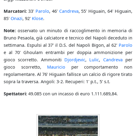
Marcatori:
33'
Parolo
, 46'
Candreva
, 55' Higuain, 64' Higuain,
85'
Onazi
, 92'
Klose
.
Note:
osservato un minuto di raccoglimento in memoria di
Bruno Pesaola, già calciatore e tecnico del Napoli deceduto in
settimana. Espulsi al 37' il D.S. del Napoli Bigon, al 62'
Parolo
e al 70' Ghoulam entrambi per doppia ammonizione per
gioco scorretto. Ammoniti
Djordjevic
,
Lulic
,
Candreva
per
gioco scorretto,
Mauricio
per comportamento non
regolamentare. Al 76' Higuain fallisce un calcio di rigore tirato
sopra la traversa. Angoli: 3-2. Recuperi: 1' p.t., 5' s.t.
Spettatori:
49.085 con un incasso di euro 1.111.689,84.