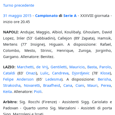
Turno precedente
31 maggio
2015
-
Campionato
di
Serie A
- XXXVIII giornata -
inizio ore 20.45
NAPOLI:
Andujar, Maggio, Albiol, Koulibaly, Ghoulam, David
Lopez, Inler (53' Gabbiadini), Callejon (89' Zapata), Hamsik,
Mertens (77' Insigne), Higuain. A disposizione: Rafael,
Colombo, Mesto, Strinic, Henrique, Zuniga, Jorginho,
Gargano. Allenatore: Benitez.
LAZIO:
Marchetti
,
de Vrij
,
Gentiletti
,
Mauricio
,
Basta
,
Parolo
,
Cataldi
(83'
Onazi
),
Lulic
,
Candreva
,
Djordjevic
(78'
Klose
),
Felipe Anderson
(65'
Ledesma
). A disposizione:
Berisha
,
Strakosha
,
Novaretti
,
Braafheid
,
Cana
,
Ciani
,
Mauri
,
Perea
,
Keita
. Allenatore:
Pioli
.
Arbitro:
Sig. Rocchi (Firenze) - Assistenti Sigg. Cariolato e
Padovan - Quarto uomo Sig. Marzaloni - Assisteti di porta
Sigg. Mazzoleni e Irrati.