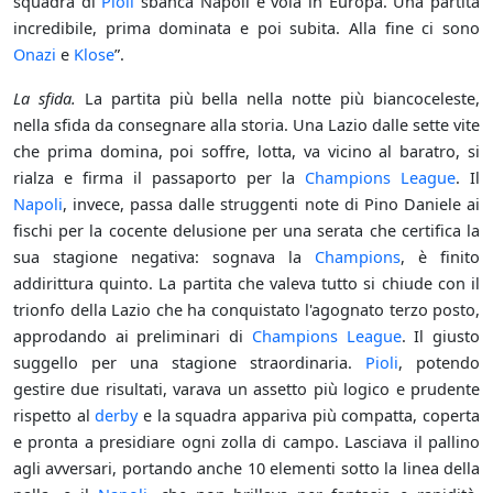
squadra di
Pioli
sbanca Napoli e vola in Europa. Una partita
incredibile, prima dominata e poi subita. Alla fine ci sono
Onazi
e
Klose
”.
La sfida.
La partita più bella nella notte più biancoceleste,
nella sfida da consegnare alla storia. Una Lazio dalle sette vite
che prima domina, poi soffre, lotta, va vicino al baratro, si
rialza e firma il passaporto per la
Champions League
. Il
Napoli
, invece, passa dalle struggenti note di Pino Daniele ai
fischi per la cocente delusione per una serata che certifica la
sua stagione negativa: sognava la
Champions
, è finito
addirittura quinto. La partita che valeva tutto si chiude con il
trionfo della Lazio che ha conquistato l'agognato terzo posto,
approdando ai preliminari di
Champions League
. Il giusto
suggello per una stagione straordinaria.
Pioli
, potendo
gestire due risultati, varava un assetto più logico e prudente
rispetto al
derby
e la squadra appariva più compatta, coperta
e pronta a presidiare ogni zolla di campo. Lasciava il pallino
agli avversari, portando anche 10 elementi sotto la linea della