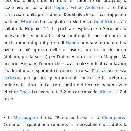
secondo giallo, Lazio in 10. Si è scatenato un uragano, la
Lazio era in balìa del
Napoli
.
Felipe Anderson
si è fatto
schiacciare dalla pressione di Koulibaly che gli ha strappato il
pallone,
Mauricio
ha sbagliato su Mertens e
Gentiletti
è stato
saltato da Higuain: 2-2. La partita è esplosa, ma Ghoulam ha
pensato di riequilibrarla col secondo giallo, beccato pure lui
pochi minuti dopo il primo. Il
Napoli
non si è fermato ed ha
avuto la più grossa delle occasioni, un calcio di rigore
(dubbio, per la verità) per l'intervento di
Lulic
su Maggio. Ma
proprio Higuain, l'uomo che stava realizzando il capolavoro,
l'ha frantumato sparando il rigore in curva.
Pioli
aveva messo
Ledesma
per gestire quei momenti convulsi e la scelta era
indovinata. Anzi, tutt'e tre i cambi del tecnico hanno avuto
effetto:
Onazi
ha segnato il 3-2 in contropiede,
Klose
il 4-2 di
testa.
•
Il Messaggero
titola: “Paradiso Lazio è la
Champions
”.
Continua il quotidiano romano: “L'impossibile è accaduto: la