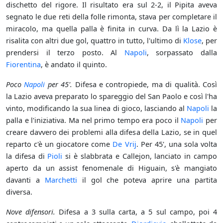
dischetto del rigore. Il risultato era sul 2-2, il Pipita aveva
segnato le due reti della folle rimonta, stava per completare il
miracolo, ma quella palla è finita in curva. Da lì la Lazio è
risalita con altri due gol, quattro in tutto, l'ultimo di
Klose
, per
prendersi il terzo posto. Al
Napoli
, sorpassato dalla
Fiorentina
, è andato il quinto.
Poco
Napoli
per 45'.
Difesa e contropiede, ma di qualità. Così
la Lazio aveva preparato lo spareggio del San Paolo e così l'ha
vinto, modificando la sua linea di gioco, lasciando al
Napoli
la
palla e l'iniziativa. Ma nel primo tempo era poco il
Napoli
per
creare davvero dei problemi alla difesa della Lazio, se in quel
reparto c'è un giocatore come
De Vrij
. Per 45', una sola volta
la difesa di
Pioli
si è slabbrata e Callejon, lanciato in campo
aperto da un assist fenomenale di Higuain, s'è mangiato
davanti a
Marchetti
il gol che poteva aprire una partita
diversa.
Nove difensori.
Difesa a 3 sulla carta, a 5 sul campo, poi 4