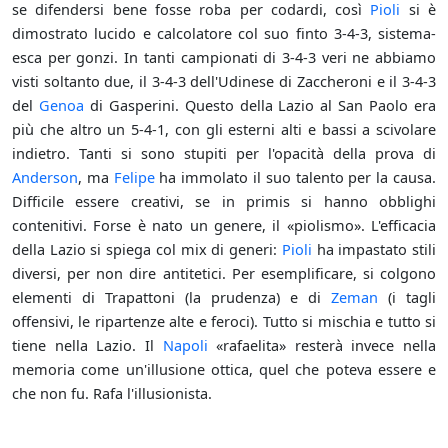
se difendersi bene fosse roba per codardi, così
Pioli
si è
dimostrato lucido e calcolatore col suo finto 3-4-3, sistema-
esca per gonzi. In tanti campionati di 3-4-3 veri ne abbiamo
visti soltanto due, il 3-4-3 dell'Udinese di Zaccheroni e il 3-4-3
del
Genoa
di Gasperini. Questo della Lazio al San Paolo era
più che altro un 5-4-1, con gli esterni alti e bassi a scivolare
indietro. Tanti si sono stupiti per l'opacità della prova di
Anderson
, ma
Felipe
ha immolato il suo talento per la causa.
Difficile essere creativi, se in primis si hanno obblighi
contenitivi. Forse è nato un genere, il «piolismo». L'efficacia
della Lazio si spiega col mix di generi:
Pioli
ha impastato stili
diversi, per non dire antitetici. Per esemplificare, si colgono
elementi di Trapattoni (la prudenza) e di
Zeman
(i tagli
offensivi, le ripartenze alte e feroci). Tutto si mischia e tutto si
tiene nella Lazio. Il
Napoli
«rafaelita» resterà invece nella
memoria come un'illusione ottica, quel che poteva essere e
che non fu. Rafa l'illusionista.