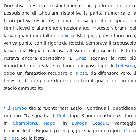
l'iniziativa restava costantemente ai padroni di casa.
L'espulsione di Ghoulam ristabiliva la parità numerica e la
Lazio poteva respirare, in una ripresa giocata in apnea, su
ritmi elevati e altamente emozionante. Proteste vibranti dei
laziali quando un fallo di
Lulic
su Maggio, appena fuori area,
veniva punito con il rigore da Rocchi. Sembrava il crepuscolo
laziale ma Higuain calciava altissimo dal dischetto. E tutto
restava ancora apertissimo. E
Onazi
segnava la rete più
importante della vita, sfruttando un passaggio di
Ledesma
,
dopo un fantastico recupero di
Klose
, da difensore vero. Il
tedesco, da campione di razza, siglava il quarto gol, in uno
stadio ammutolito.
•
Il Tempo
titola: “Bentornata Lazio”. Continua il quotidiano
romano: “La squadra di
Pioli
dopo 8 anni di astinenza torna
in
Champions
.
Napoli
in
Europa League
. Vantaggio
biancoceleste, Higuain pareggia, poi sbaglia un rigore.
Onazi
e
Klose
per la festa”.