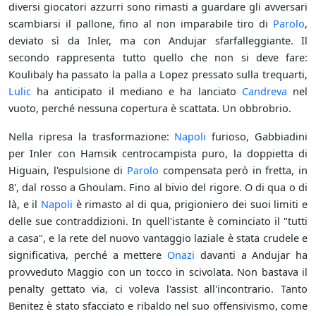
diversi giocatori azzurri sono rimasti a guardare gli avversari
scambiarsi il pallone, fino al non imparabile tiro di
Parolo
,
deviato sì da Inler, ma con Andujar sfarfalleggiante. Il
secondo rappresenta tutto quello che non si deve fare:
Koulibaly ha passato la palla a Lopez pressato sulla trequarti,
Lulic
ha anticipato il mediano e ha lanciato
Candreva
nel
vuoto, perché nessuna copertura è scattata. Un obbrobrio.
Nella ripresa la trasformazione:
Napoli
furioso, Gabbiadini
per Inler con Hamsik centrocampista puro, la doppietta di
Higuain, l'espulsione di
Parolo
compensata però in fretta, in
8', dal rosso a Ghoulam. Fino al bivio del rigore. O di qua o di
là, e il
Napoli
è rimasto al di qua, prigioniero dei suoi limiti e
delle sue contraddizioni. In quell'istante è cominciato il "tutti
a casa", e la rete del nuovo vantaggio laziale è stata crudele e
significativa, perché a mettere
Onazi
davanti a Andujar ha
provveduto Maggio con un tocco in scivolata. Non bastava il
penalty gettato via, ci voleva l'assist all'incontrario. Tanto
Benitez è stato sfacciato e ribaldo nel suo offensivismo, come