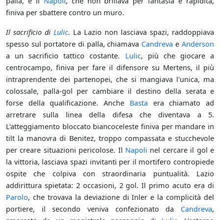
palla, e il
Napoli
, che non brillava per fantasia e rapidità,
finiva per sbattere contro un muro.
Il sacrificio di
Lulic
.
La Lazio non lasciava spazi, raddoppiava
spesso sul portatore di palla, chiamava
Candreva
e
Anderson
a un sacrificio tattico costante.
Lulic
, più che giocare a
centrocampo, finiva per fare il difensore su Mertens, il più
intraprendente dei partenopei, che si mangiava l'unica, ma
colossale, palla-gol per cambiare il destino della serata e
forse della qualificazione. Anche
Basta
era chiamato ad
arretrare sulla linea della difesa che diventava a 5.
L'atteggiamento bloccato biancoceleste finiva per mandare in
tilt la manovra di Benitez, troppo compassata e stucchevole
per creare situazioni pericolose. Il
Napoli
nel cercare il gol e
la vittoria, lasciava spazi invitanti per il mortifero contropiede
ospite che colpiva con straordinaria puntualità. Lazio
addirittura spietata: 2 occasioni, 2 gol. Il primo acuto era di
Parolo
, che trovava la deviazione di Inler e la complicità del
portiere, il secondo veniva confezionato da
Candreva
,