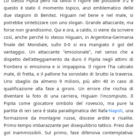
Lo stesso Pipita però ha fallito il rigore del possibile 3-2 e
questo è stato il momento topico, anzi emblematico delle
due stagioni di Benitez. Higuain nel bene e nel male, si
potrebbe sintetizzare con uno slogan. Grande attaccante, ma
forse non grandissimo. Qui e ora, a caldo, ci viene da scrivere
così, anche perché lo stesso Higuain, in Argentina-Germania
finale del Mondiale, sullo 0-0 si era mangiato il gol del
vantaggio. Un attaccante "emozionale", nel senso che a
dispetto dell'atteggiamento da duro il Pipita negli attimi di
frontiera si emoziona e si impappina. Il rigore l'ha calciato
male, di fretta, e il pallone ha sorvolato di brutto la traversa.
Uno sbaglio da almeno 9 milioni, più altri 40 in caso di
qualificazione alla fase a gironi. Un errore che rischia di
diventare la foto di una carriera, Higuain l'incompiuto. Il
Pipita come giocatore simbolo del rovescio, ma pure la
partita di ieri sera è stata paradigmatica del Rafa-
Napoli
, una
formazione da montagne russe, discese ardite e risalite.
Primo tempo imbarazzante per disequilibrio tattico. Presi due
gol inammissibili. Sul primo, fase difensiva contemplativa: