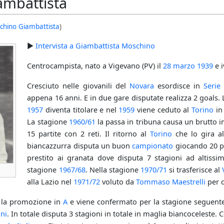
ambattista
chino Giambattista
)
►
Intervista a Giambattista Moschino
Centrocampista, nato a Vigevano (PV) il
28 marzo
1939
e i
Cresciuto nelle giovanili del
Novara
esordisce in
Serie
appena 16 anni. E in due gare disputate realizza 2 goals. L
1957
diventa titolare e nel
1959
viene ceduto al
Torino
i
La stagione
1960/61
la passa in tribuna causa un brutto 
15 partite con 2 reti. Il ritorno al
Torino
che lo gira a
biancazzurra disputa un buon
campionato
giocando 20 pa
prestito ai granata dove disputa 7 stagioni ad altissim
stagione
1967/68
. Nella stagione
1970/71
si trasferisce al
alla Lazio nel
1971/72
voluto da
Tommaso Maestrelli
per d
a la promozione in
A
e viene confermato per la stagione seguente
ni
. In totale disputa 3 stagioni in totale in maglia biancoceleste. 