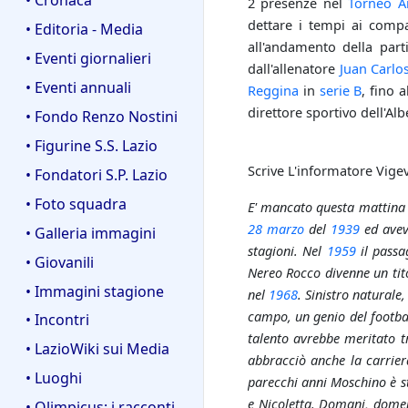
2 presenze nel
Torneo An
dettare i tempi ai compa
• Editoria - Media
all'andamento della par
• Eventi giornalieri
dall'allenatore
Juan Carlo
• Eventi annuali
Reggina
in
serie B
, fino 
direttore sportivo dell'Alb
• Fondo Renzo Nostini
• Figurine S.S. Lazio
Scrive L'informatore Vige
• Fondatori S.P. Lazio
• Foto squadra
E' mancato questa mattina 
28 marzo
del
1939
ed avev
• Galleria immagini
stagioni. Nel
1959
il passa
• Giovanili
Nereo Rocco divenne un tit
• Immagini stagione
nel
1968
. Sinistro naturale
campo, un genio del football
• Incontri
talento avrebbe meritato 
• LazioWiki sui Media
abbracciò anche la carrier
• Luoghi
parecchi anni Moschino è st
e Nicoletta. Domani, domeni
• Olimpicus: i racconti