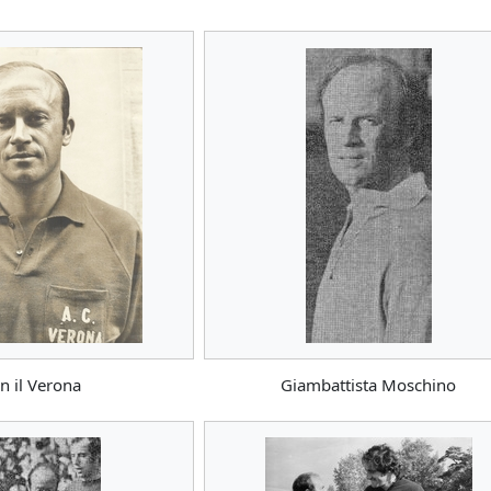
n il Verona
Giambattista Moschino