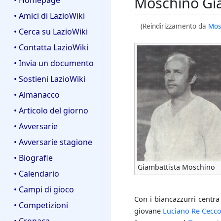
Moschino Gi
• Homepage
• Amici di LazioWiki
(Reindirizzamento da
Mos
• Cerca su LazioWiki
• Contatta LazioWiki
• Invia un documento
• Sostieni LazioWiki
• Almanacco
• Articolo del giorno
• Avversarie
• Avversarie stagione
• Biografie
Giambattista Moschino
• Calendario
• Campi di gioco
Con i biancazzurri centr
• Competizioni
giovane
Luciano Re Cecco
• Cronaca