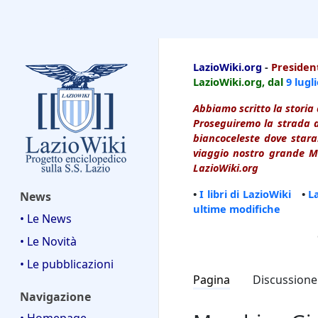
LazioWiki
LazioWiki.org
-
President
LazioWiki.org, dal
9 lugl
Abbiamo scritto la storia 
Proseguiremo la strada d
biancoceleste dove starai
viaggio nostro grande Ma
LazioWiki.org
•
I libri di LazioWiki
•
L
News
ultime modifiche
• Le News
• Le Novità
• Le pubblicazioni
Pagina
Discussione
Navigazione