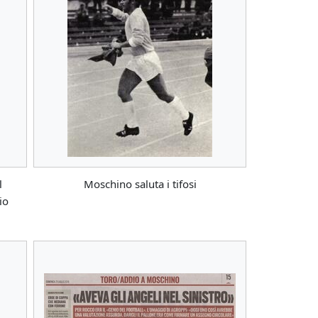
l
Moschino saluta i tifosi
io