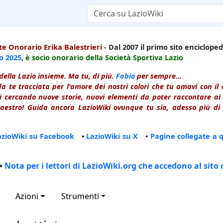
e Onorario Erika Balestrieri
- Dal 2007 il primo sito enciclopedi
io
2025
, è socio onorario della Società Sportiva Lazio
della Lazio insieme. Ma tu, di più.
Fabio
per sempre...
a te tracciata per l'amore dei nostri colori che tu amavi con i
 cercando nuove storie, nuovi elementi da poter raccontare ai le
estro! Guida ancora LazioWiki ovunque tu sia, adesso più di p
azioWiki su Facebook
•
LazioWiki su X
•
Pagine collegate a 
•
Nota per i lettori di LazioWiki.org che accedono al sito 
Azioni
Strumenti