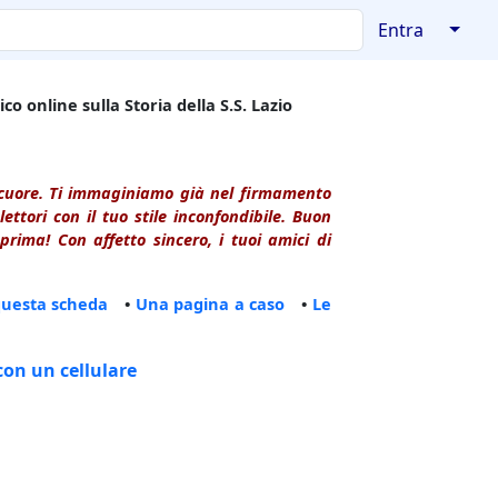
↓
Entra
co online sulla Storia della S.S. Lazio
l cuore. Ti immaginiamo già nel firmamento
ttori con il tuo stile inconfondibile. Buon
rima! Con affetto sincero, i tuoi amici di
questa scheda
•
Una pagina a caso
•
Le
con un cellulare