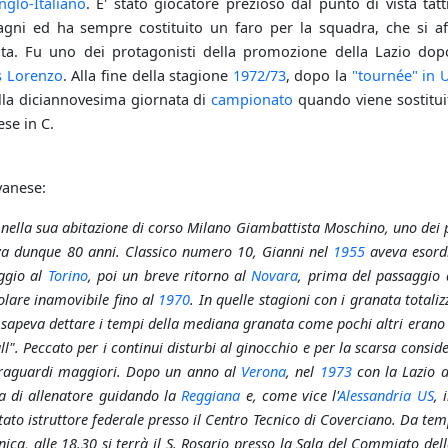
glo-Italiano
. E' stato giocatore prezioso dal punto di vista tat
gni ed ha sempre costituito un faro per la squadra, che si af
tita. Fu uno dei protagonisti della promozione della Lazio do
s Lorenzo
. Alla fine della stagione
1972/73
, dopo la
"tournée" in 
alla diciannovesima giornata di
campionato
quando viene sostitui
ese in C.
vanese:
nella sua abitazione di corso Milano Giambattista Moschino, uno dei p
a dunque 80 anni. Classico numero 10, Gianni nel
1955
aveva esord
ggio al
Torino
, poi un breve ritorno al
Novara
, prima del passaggio 
olare inamovibile fino al
1970
. In quelle stagioni con i granata total
, sapeva dettare i tempi della mediana granata come pochi altri erano 
". Peccato per i continui disturbi al ginocchio e per la scarsa conside
traguardi maggiori. Dopo un anno al
Verona
, nel
1973
con la Lazio a
a di allenatore guidando la
Reggiana
e, come vice l'
Alessandria US
, 
ato istruttore federale presso il Centro Tecnico di Coverciano. Da tem
ca, alle 18.30 si terrà il S. Rosario presso la Sala del Commiato del