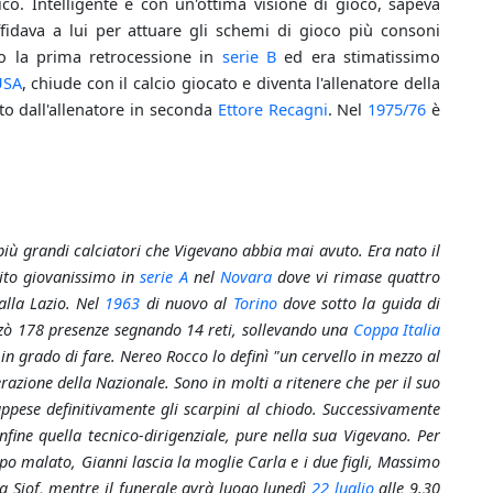
tico. Intelligente e con un'ottima visione di gioco, sapeva
fidava a lui per attuare gli schemi di gioco più consoni
po la prima retrocessione in
serie B
ed era stimatissimo
USA
, chiude con il calcio giocato e diventa l'allenatore della
to dall'allenatore in seconda
Ettore Recagni
. Nel
1975/76
è
iù grandi calciatori che Vigevano abbia mai avuto. Era nato il
ito giovanissimo in
serie A
nel
Novara
dove vi rimase quattro
alla Lazio. Nel
1963
di nuovo al
Torino
dove sotto la guida di
izzò 178 presenze segnando 14 reti, sollevando una
Coppa Italia
in grado di fare. Nereo Rocco lo definì "un cervello in mezzo al
razione della Nazionale. Sono in molti a ritenere che per il suo
ppese definitivamente gli scarpini al chiodo. Successivamente
infine quella tecnico-dirigenziale, pure nella sua Vigevano. Per
po malato, Gianni lascia la moglie Carla e i due figli, Massimo
la Siof, mentre il funerale avrà luogo lunedì
22 luglio
alle 9.30