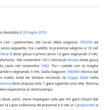
vi deceduto il
20 luglio
2019
.
 A
con i piemontesi nel corso della stagione
1955/56
ad
'anno seguente, tra i cadetti, le presenze salgono a 13; nel
n
Serie B
dove gioca il primo anno 13 gare segnando 3 reti.
infortunio. Nel novembre
1961
ritorna al
Novara
dove gioca
lla Lazio nel novembre
1962
. Tra i cadetti con la maglia
rtite e segnando 5 reti. Dalla stagione
1963/64
ritorna dal
o livello tutte da titolare vincendo la
Coppa Italia
nella
Verona
dove disputa solo 7 gare siglando una rete. Ritorna
are esperienza al centrocampo.
 dove, però, viene impiegato solo per tre gare chiuso dal
Con la Lazio colleziona 49 presenze e 6 reti in
Campionato
e